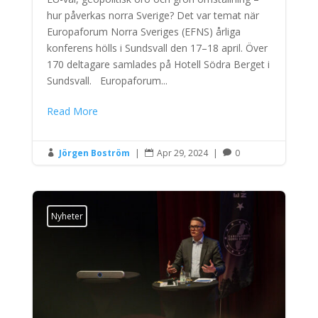
hur påverkas norra Sverige? Det var temat när
Europaforum Norra Sveriges (EFNS) årliga
konferens hölls i Sundsvall den 17–18 april. Över
170 deltagare samlades på Hotell Södra Berget i
Sundsvall. Europaforum...
Read More
Jörgen Boström
|
Apr 29, 2024
|
0



Nyheter