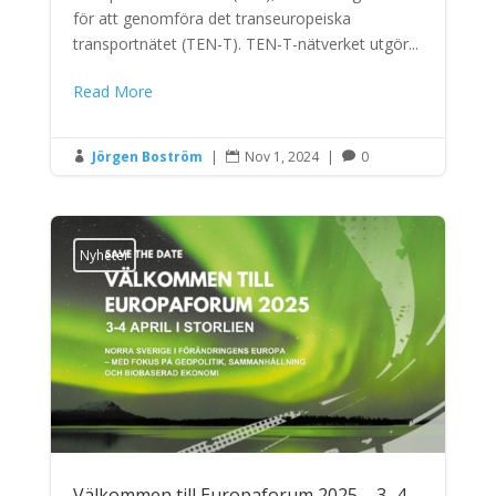
för att genomföra det transeuropeiska
transportnätet (TEN-T). TEN-T-nätverket utgör...
Read More
Jörgen Boström
|
Nov 1, 2024
|
0



Nyheter
Välkommen till Europaforum 2025 – 3–4