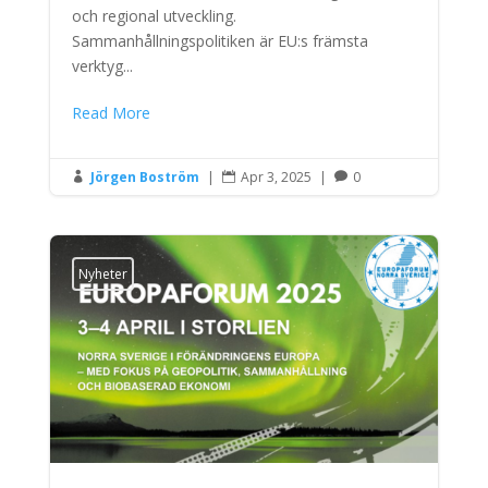
och regional utveckling.
Sammanhållningspolitiken är EU:s främsta
verktyg...
Read More
Jörgen Boström
|
Apr 3, 2025
|
0



Nyheter