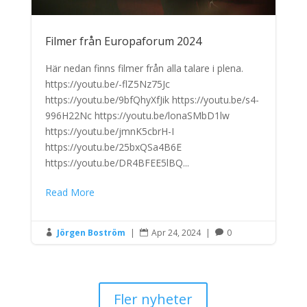
Filmer från Europaforum 2024
Här nedan finns filmer från alla talare i plena.
https://youtu.be/-flZ5Nz75Jc
https://youtu.be/9bfQhyXfJik https://youtu.be/s4-
996H22Nc https://youtu.be/lonaSMbD1lw
https://youtu.be/jmnK5cbrH-I
https://youtu.be/25bxQSa4B6E
https://youtu.be/DR4BFEE5lBQ...
Read More
Jörgen Boström
|
Apr 24, 2024
|
0



Fler nyheter