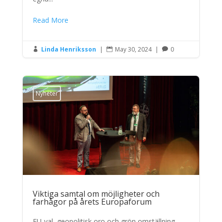
Read More
Linda Henriksson
|
May 30, 2024
|
0



Nyheter
Viktiga samtal om möjligheter och
farhågor på årets Europaforum
EU-val, geopolitisk oro och grön omställning –