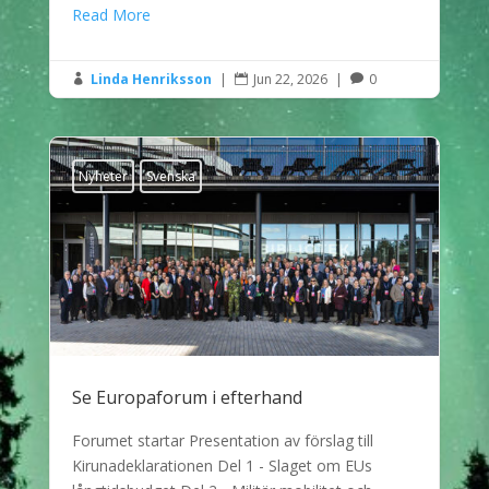
Read More
Linda Henriksson
|
Jun 22, 2026
|
0



Nyheter
Svenska
Se Europaforum i efterhand
Forumet startar Presentation av förslag till
Kirunadeklarationen Del 1 - Slaget om EUs