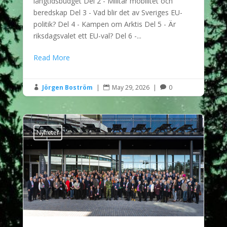
långtidsbudget Del 2 - Militär mobilitet och
beredskap Del 3 - Vad blir det av Sveriges EU-
politik? Del 4 - Kampen om Arktis Del 5 - Är
riksdagsvalet ett EU-val? Del 6 -...
Read More
Jörgen Boström
|
May 29, 2026
|
0



Nyheter