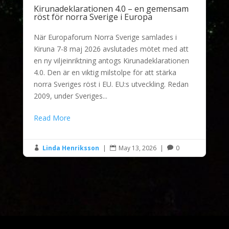
Kirunadeklarationen 4.0 – en gemensam
röst för norra Sverige i Europa
När Europaforum Norra Sverige samlades i
Kiruna 7-8 maj 2026 avslutades mötet med att
en ny viljeinriktning antogs Kirunadeklarationen
4.0. Den är en viktig milstolpe för att stärka
norra Sveriges röst i EU. EU:s utveckling. Redan
2009, under Sveriges...
Read More
Linda Henriksson
|
May 13, 2026
|
0


