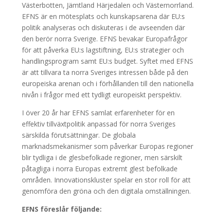
Västerbotten, Jämtland Härjedalen och Västernorrland.
EFNS är en mötesplats och kunskapsarena där EU:s
politik analyseras och diskuteras i de avseenden där
den berör norra Sverige. EFNS bevakar Europafrågor
för att påverka EU:s lagstiftning, EU:s strategier och
handlingsprogram samt EU:s budget. Syftet med EFNS
är att tillvara ta norra Sveriges intressen både på den
europeiska arenan och i förhållanden till den nationella
nivån i frågor med ett tydligt europeiskt perspektiv.
I över 20 år har EFNS samlat erfarenheter för en
effektiv tillväxtpolitik anpassad för norra Sveriges
särskilda förutsättningar. De globala
marknadsmekanismer som påverkar Europas regioner
blir tydliga i de glesbefolkade regioner, men särskilt
påtagliga i norra Europas extremt glest befolkade
områden. Innovationskluster spelar en stor roll för att
genomföra den gröna och den digitala omställningen.
EFNS föreslår följande: