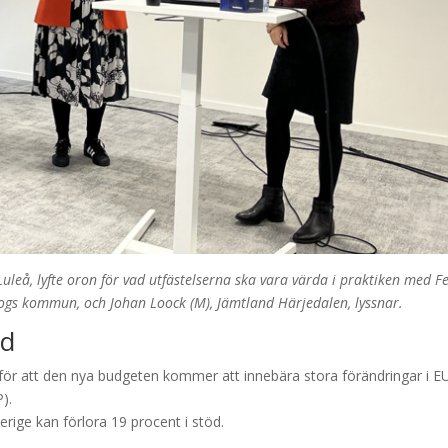
eå, lyfte oron för vad utfästelserna ska vara värda i praktiken med Fe
plogs kommun, och Johan Loock (M), Jämtland Härjedalen, lyssnar.
id
för att den nya budgeten kommer att innebära stora förändringar i E
).
erige kan förlora 19 procent i stöd.