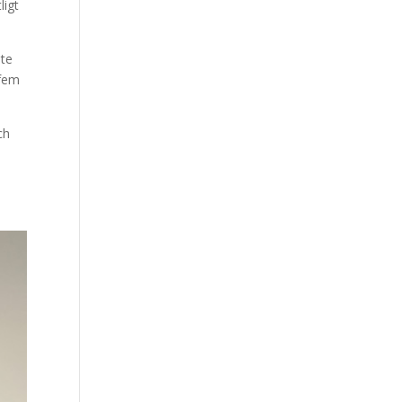
ligt
nte
 fem
ch
e