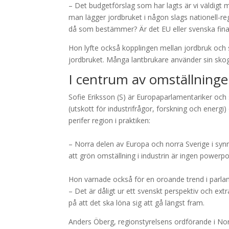
– Det budgetförslag som har lagts är vi väldigt 
man lägger jordbruket i någon slags nationell-re
då som bestämmer? Är det EU eller svenska fina
Hon lyfte också kopplingen mellan jordbruk och
jordbruket. Många lantbrukare använder sin skog 
I centrum av omställning
Sofie Eriksson (S) är Europaparlamentariker och si
(utskott för industrifrågor, forskning och energi
perifer region i praktiken:
– Norra delen av Europa och norra Sverige i synne
att grön omställning i industrin är ingen powerpoi
Hon varnade också för en oroande trend i parla
– Det är dåligt ur ett svenskt perspektiv och ex
på att det ska löna sig att gå längst fram.
Anders Öberg, regionstyrelsens ordförande i Norrb