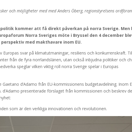
isker och möjligheter med med Anders Öberg, regionstyrelsens ordföran
politik kommer att få direkt påverkan på norra Sverige. Men 
Europaforum Norra Sveriges möte i Bryssel den 4 december ble
 och perspektiv med makthavare inom EU.
 av Europas svar på klimatutmaningar, resiliens och konkurrenskraft. Til
nter från de fyra norrlandslänen, utan också inbjudna politiker och ch
edverka speglar vilken viktig roll norra Sverige spelar i Europas
ade Gaetano d’Adamo från EU‑kommissionens budgetavdelning. Inom 
am. d’Adamo presenterade förslaget från kommissionen och beskrev d
nyhet:
nden som är den verkliga innovationen och revolutionen.