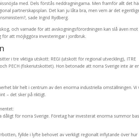
missnöjda med. Dels förstås neddragningarna. Men framför allt det hä
gional partnerskapsplan. Det kan ju låta bra, men vem är det egentlig
nsministern?, sade Ingrid Rydberg.
 skog, och varnade för att avskogningsförordningen kan slå även mot
för att möjliggöra investeringar i jordbruk.
en
tter i tre viktiga utskott: REGI (utskott för regional utveckling), ITRE
) och PECH (fiskeriutskottet). Hon betonade att norra Sverige inte är e
rhet blir helt i centrum av den enorma industriella omställningen. Vi 
nt – det sker på riktigt.
mentet:
tra dåligt för norra Sverige. Företag har investerat enorma summor ba
otten, fyllde i lyfte behovet av verkligt regionalt inflytande över hur