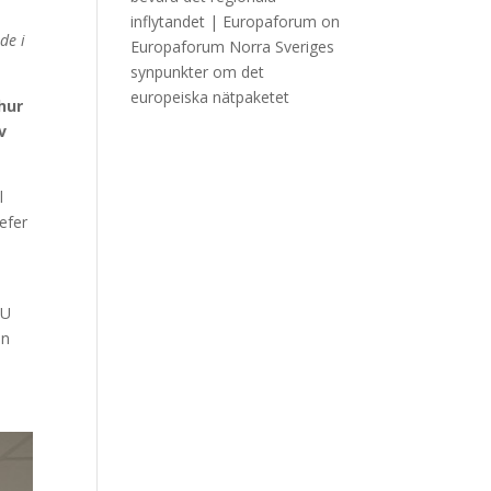
inflytandet | Europaforum
on
de i
Europaforum Norra Sveriges
synpunkter om det
europeiska nätpaketet
hur
v
l
efer
EU
en