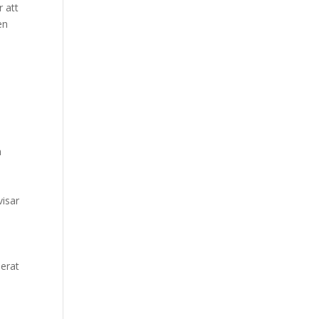
r att
en
n
visar
serat