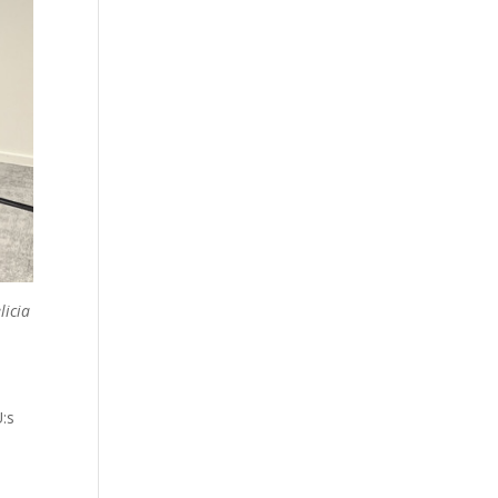
licia
U:s