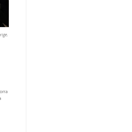
rige.
norra
a