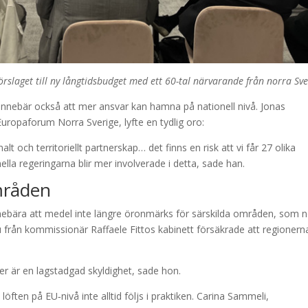
slaget till ny långtidsbudget med ett 60-tal närvarande från norra Sve
 innebär också att mer ansvar kan hamna på nationell nivå. Jonas
Europaforum Norra Sverige, lyfte en tydlig oro:
lt och territoriellt partnerskap… det finns en risk att vi får 27 olika
nella regeringarna blir mer involverade i detta, sade han.
områden
innebära att medel inte längre öronmärks för särskilda områden, som 
u från kommissionär Raffaele Fittos kabinett försäkrade att regionern
er är en lagstadgad skyldighet, sade hon.
löften på EU‑nivå inte alltid följs i praktiken. Carina Sammeli,