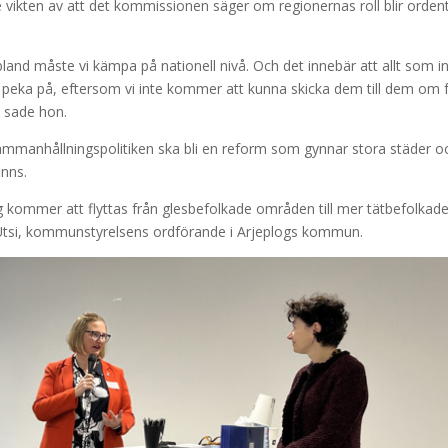
ikten av att det kommissionen säger om regionernas roll blir ordent
bland måste vi kämpa på nationell nivå. Och det innebär att allt som i
 att peka på, eftersom vi inte kommer att kunna skicka dem till dem om
, sade hon.
ammanhållningspolitiken ska bli en reform som gynnar stora städer o
inns.
ing kommer att flyttas från glesbefolkade områden till mer tätbefolkad
 Utsi, kommunstyrelsens ordförande i Arjeplogs kommun.