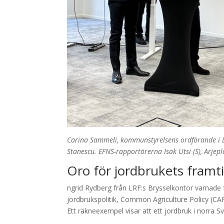
Carina Sammeli, kommunstyrelsens ordförande i Lul
Stanescu. EFNS-rapportörerna Isak Utsi (S), Arje
Oro för jordbrukets framt
ngrid Rydberg från LRF:s Brysselkontor varnade 
jordbrukspolitik, Common Agriculture Policy (CAP
Ett räkneexempel visar att ett jordbruk i norra Sv